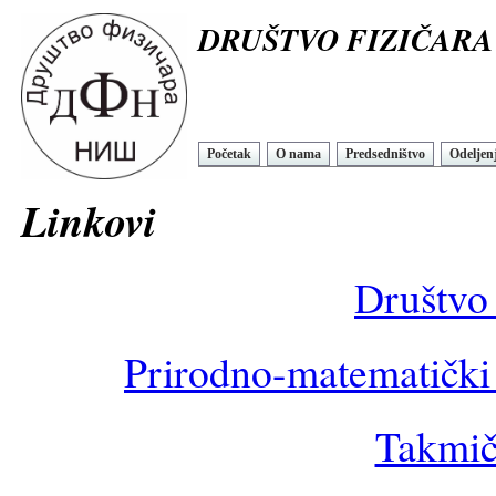
DRUŠTVO FIZIČARA
Početak
O nama
Predsedništvo
Odeljen
Linko
Društvo 
Prirodno-matematički 
Takmiče