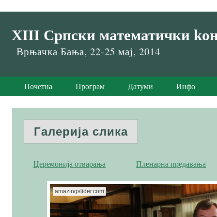
XIII Српски математички kон
Врњачка Бања, 22-25 мај, 2014
Почетна
Програм
Датуми
Инфо
Галерија слика
Церемонија отварања
Пленарна предавања
amazingslider.com