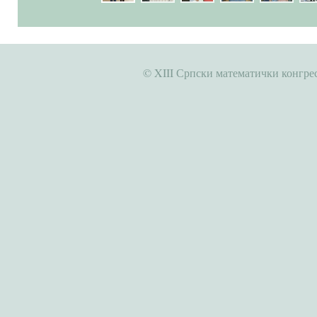
© XIII Српски математички конгрес